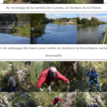
Au voisinage de la carrière des Landes, en bordure de la Vilaine
s du nettoyage des bancs pour mettre en évidence la discordance caché
broussaille