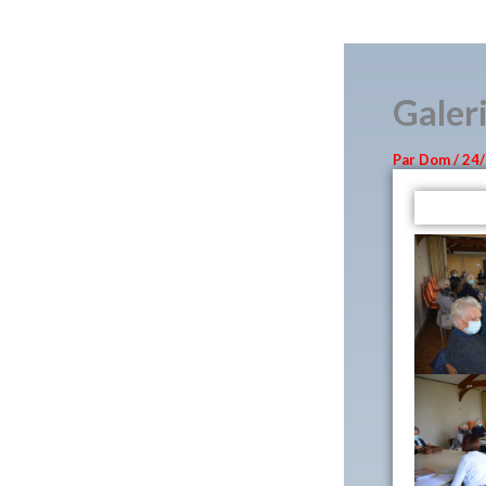
Galer
Par
Dom
/
24