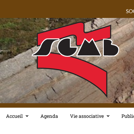
Aller
SO
au
contenu
Accueil
Agenda
Vie associative
Publi