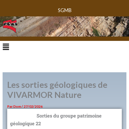
Aller
SGMB
au
contenu
Menu
Les sorties géologiques de
VIVARMOR Nature
Par
Dom
/
27/02/2026
Sorties du groupe patrimoine
géologique 22